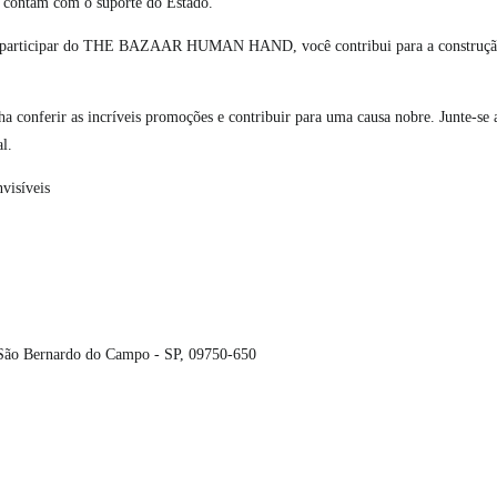
o contam com o suporte do Estado.
. Ao participar do THE BAZAAR HUMAN HAND, você contribui para a construç
a conferir as incríveis promoções e contribuir para uma causa nobre. Junte-se 
l.
visíveis
 São Bernardo do Campo - SP, 09750-650