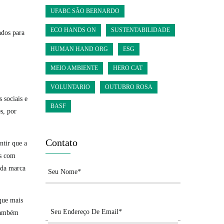
UFABC SÃO BERNARDO
ECO HANDS ON
SUSTENTABILIDADE
dos para
HUMAN HAND ORG
ESG
MEIO AMBIENTE
HERO CAT
VOLUNTARIO
OUTUBRO ROSA
 sociais e
BASF
s, por
Contato
tir que a
os com
ada marca
que mais
 também