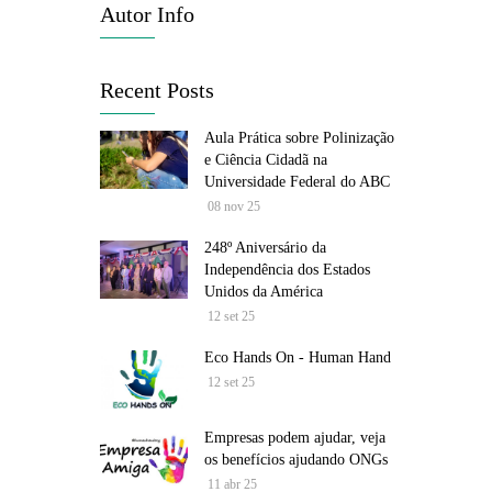
Autor Info
Recent Posts
Aula Prática sobre Polinização
e Ciência Cidadã na
Universidade Federal do ABC
08 nov 25
248º Aniversário da
Independência dos Estados
Unidos da América
12 set 25
Eco Hands On - Human Hand
12 set 25
Empresas podem ajudar, veja
os benefícios ajudando ONGs
11 abr 25