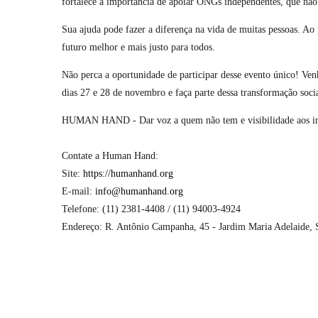
fortalece a importância de apoiar ONGs independentes, que nã
Sua ajuda pode fazer a diferença na vida de muitas pessoas
futuro melhor e mais justo para todos.
Não perca a oportunidade de participar desse evento único! Venh
dias 27 e 28 de novembro e faça parte dessa transformação socia
HUMAN HAND - Dar voz a quem não tem e visibilidade aos in
Contate a Human Hand:
Site:
https://humanhand.org
E-mail:
info@humanhand.org
Telefone: (11) 2381-4408 / (11) 94003-4924
Endereço: R. Antônio Campanha, 45 - Jardim Maria Adelaide,