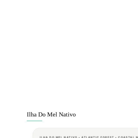
Ilha Do Mel Nativo
ILHA DO MEL NATIVO • ATLANTIC FOREST • COASTAL