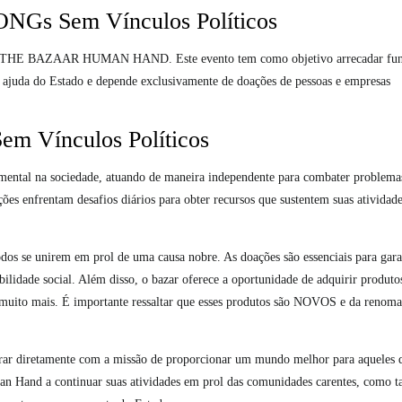
NGs Sem Vínculos Políticos
eiro THE BAZAAR HUMAN HAND. Este evento tem como objetivo arrecadar fun
ajuda do Estado e depende exclusivamente de doações de pessoas e empresas
em Vínculos Políticos
ntal na sociedade, atuando de maneira independente para combater problemas
es enfrentam desafios diários para obter recursos que sustentem suas atividade
unirem em prol de uma causa nobre. As doações são essenciais para garan
lidade social. Além disso, o bazar oferece a oportunidade de adquirir produt
e muito mais. É importante ressaltar que esses produtos são NOVOS e da renom
diretamente com a missão de proporcionar um mundo melhor para aqueles 
man Hand a continuar suas atividades em prol das comunidades carentes, como