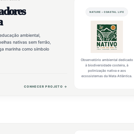
zadores
NATURE • COASTAL LIFE
a
 educação ambiental,
elhas nativas sem ferrão,
uga marinha como símbolo
Observatório ambiental dedicado
à biodiversidade costeira, à
polinização nativa e aos
ecossistemas da Mata Atlântica.
CONHECER PROJETO →