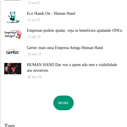
12 set 25
Eco Hands On - Human Hand
12 set 25
Empresas podem ajudar, veja os benefícios ajudando ONGs
11 abr 25
Gertec mais uma Empresa Amiga Human Hand
22 nov 21
HUMAN HAND Dar voz a quem não tem e visibilidade
aos invisíveis
02 nov 19
MORE
Tags